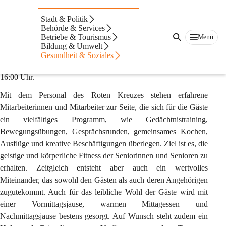
Seniorentageszentrum
Stadt & Politik
Behörde & Services
Das Seniorentageszentrum in der Neubaustraße 13, 8490 Bad 
Betriebe & Tourismus
Menü
Radkersburg bietet älteren Menschen eine professionelle und 
Bildung & Umwelt
individuell abgestimmte ganz- oder halbtägige Betreuung. 
Gesundheit & Soziales
Geöffnet ist es von Montag bis Freitag in der Zeit von 07:30 bis 
16:00 Uhr. 
Mit dem Personal des Roten Kreuzes stehen erfahrene 
Mitarbeiterinnen und Mitarbeiter zur Seite, die sich für die Gäste 
ein vielfältiges Programm, wie Gedächtnistraining, 
Bewegungsübungen, Gesprächsrunden, gemeinsames Kochen, 
Ausflüge und kreative Beschäftigungen überlegen. Ziel ist es, die 
geistige und körperliche Fitness der Seniorinnen und Senioren zu 
erhalten. Zeitgleich entsteht aber auch ein wertvolles 
Miteinander, das sowohl den Gästen als auch deren Angehörigen 
zugutekommt. Auch für das leibliche Wohl der Gäste wird mit 
einer Vormittagsjause, warmen Mittagessen und 
Nachmittagsjause bestens gesorgt. Auf Wunsch steht zudem ein 