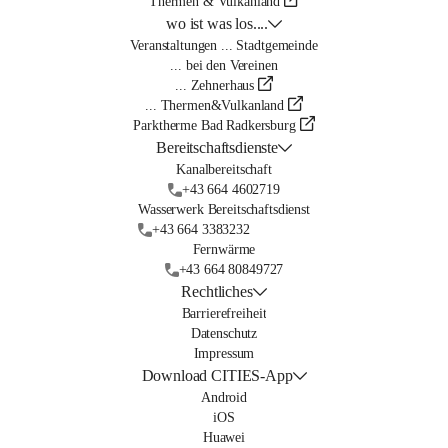
Thermen & Vulkanland
wo ist was los....
Veranstaltungen ... Stadtgemeinde
... bei den Vereinen
... Zehnerhaus
... Thermen&Vulkanland
Parktherme Bad Radkersburg
Bereitschaftsdienste
Kanalbereitschaft
+43 664 4602719
Wasserwerk Bereitschaftsdienst
+43 664 3383232
Fernwärme
+43 664 80849727
Rechtliches
Barrierefreiheit
Datenschutz
Impressum
Download CITIES-App
Android
iOS
Huawei