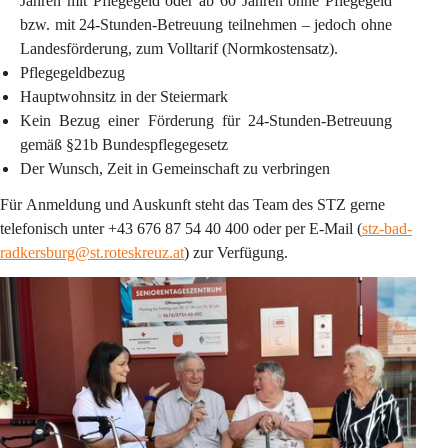
Jahren mit Pflegegeld oder ab 60 Jahren ohne Pflegegeld 
bzw. mit 24-Stunden-Betreuung teilnehmen – jedoch ohne 
Landesförderung, zum Volltarif (Normkostensatz).
Pflegegeldbezug
Hauptwohnsitz in der Steiermark
Kein Bezug einer Förderung für 24-Stunden-Betreuung 
gemäß §21b Bundespflegegesetz
Der Wunsch, Zeit in Gemeinschaft zu verbringen
Für 
Anmeldung und Auskunft 
steht das Team des STZ gerne 
telefonisch unter
 +43 676 87 54 40 400
 oder per 
E-Mail (
stz-bad-
radkersburg@st.roteskreuz.at
)
 zur Verfügung.