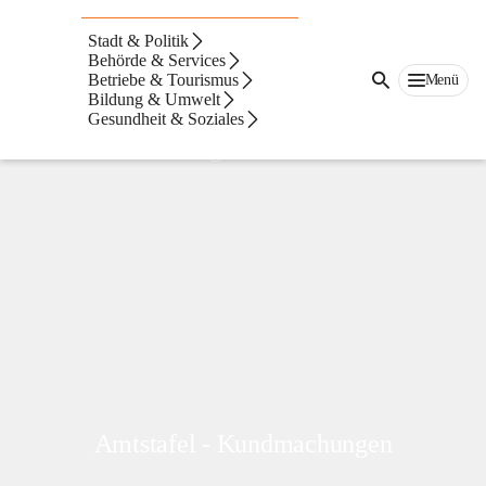
Bad
Radkersburg
Stadt & Politik
Behörde & Services
Betriebe & Tourismus
Menü
Bildung & Umwelt
Gesundheit & Soziales
Bürgerservice
Amtstafel - Kundmachungen