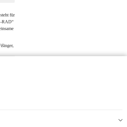
teht für 
&G-RAD“ 
einsame 
šinger, 