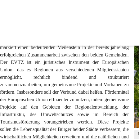
Europäische Verbund für territoriale Zusammenarbe
Offizielle Gründung des EVTZ „B&G-RAD“
Am 01.07.2024 wurde der 
Europäische Verbund für territoriale 
Zusammenarbeit (EVTZ) zwischen Bad Radkersburg und Gornja 
Radgona
 höchst offiziell und feierlich gegründet. Dieser Schritt 
markiert einen bedeutenden Meilenstein in der bereits jahrelang 
erfolgreichen Zusammenarbeit zwischen den beiden Gemeinden. 
Der EVTZ ist ein juristisches Instrument der Europäischen 
Union, das es Regionen aus verschiedenen Mitgliedsstaaten 
ermöglicht, rechtlich bindend und strukturiert 
zusammenzuarbeiten, um gemeinsame Projekte und Vorhaben zu 
fördern. Insbesondere soll der Verbund dabei helfen, Fördermittel 
der Europäischen Union effizienter zu nutzen, indem gemeinsame 
Projekte auf den Gebieten der Regionalentwicklung, der 
Infrastruktur, des Umweltschutzes sowie im Bereich der 
Tourismusförderung vorangetrieben werden. Diese Projekte 
sollen die Lebensqualität der Bürger beider Städte verbessern, die 
wirtschaftlichen Möglichkeiten erweitern und die natürlichen und 