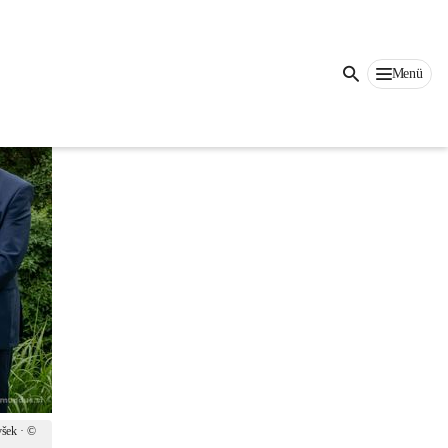
Menü
šek · © 