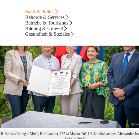
it - EVTZ
Stadt & Politik
Behörde & Services
Betriebe & Tourismus
Bildung & Umwelt
Gesundheit & Soziales
LR Barbara Eibinger-Miedl, Karl Lautner, Urška Mauko Tuš, LR Ursula Lackner, Aleksander Jev
Foto Schleich