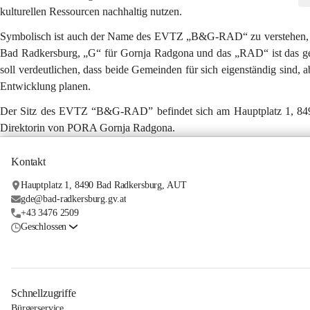
kulturellen Ressourcen nachhaltig nutzen.
Symbolisch ist auch der Name des EVTZ „B&G-RAD“ zu verstehen, der 
B
ad 
R
adkersburg, „G“ für 
G
ornja 
R
adgona und das „RAD“ ist das 
soll verdeutlichen, dass beide Gemeinden für sich eigenständig sind
Entwicklung planen.
Der Sitz des EVTZ “B&G-RAD” befindet sich am Hauptplatz 1, 8490
Direktorin von PORA Gornja Radgona.
Kontakt
Hauptplatz 1, 8490 Bad Radkersburg, AUT
gde@bad-radkersburg.gv.at
+43 3476 2509
Geschlossen
Schnellzugriffe
Bürgerservice