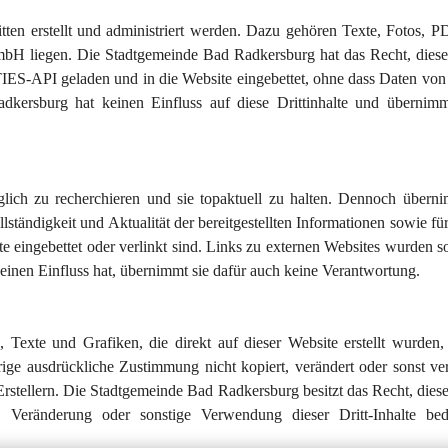
tten erstellt und administriert werden. Dazu gehören Texte, Fotos, P
bH liegen. Die Stadtgemeinde Bad Radkersburg hat das Recht, diese 
TIES-API geladen und in die Website eingebettet, ohne dass Daten von 
kersburg hat keinen Einfluss auf diese Drittinhalte und übernimm
glich zu recherchieren und sie topaktuell zu halten. Dennoch überni
tändigkeit und Aktualität der bereitgestellten Informationen sowie für
e eingebettet oder verlinkt sind. Links zu externen Websites wurden so
inen Einfluss hat, übernimmt sie dafür auch keine Verantwortung.
 Texte und Grafiken, die direkt auf dieser Website erstellt wurden, 
ge ausdrückliche Zustimmung nicht kopiert, verändert oder sonst ve
rstellern. Die Stadtgemeinde Bad Radkersburg besitzt das Recht, diese
 Veränderung oder sonstige Verwendung dieser Dritt-Inhalte bed