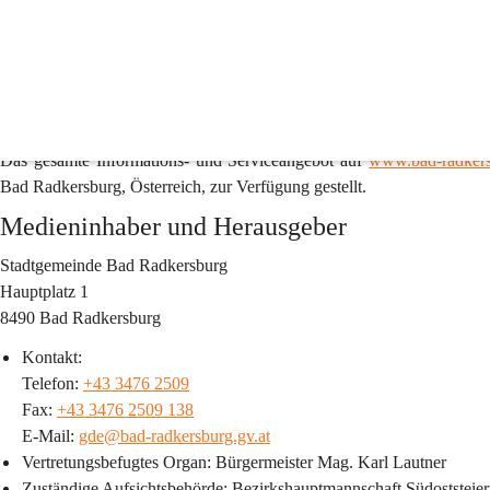
Impressum & Offenlegung gemäß §25 des Medieng
www.bad-radkersburg.gv.at
 ist die offizielle Online-Plattform der 
eine Vielfalt an Informationen und Diensten zu unterschiedlichsten 
politische Neuigkeiten oder administrative Belange – unser Webange
Nachrichten stets auf dem Laufenden. 
Das gesamte Informations- und Serviceangebot auf 
www.bad-radkers
Bad Radkersburg, Österreich, zur Verfügung gestellt.
Medieninhaber und Herausgeber
Stadtgemeinde Bad Radkersburg
Hauptplatz 1
8490 Bad Radkersburg
Kontakt:
Telefon: 
+43 3476 2509
Fax: 
+43 3476 2509 138
E-Mail: 
gde@bad-radkersburg.gv.at
Vertretungsbefugtes Organ
: Bürgermeister Mag. Karl Lautner
Zuständige Aufsichtsbehörde
: Bezirkshauptmannschaft Südoststeie