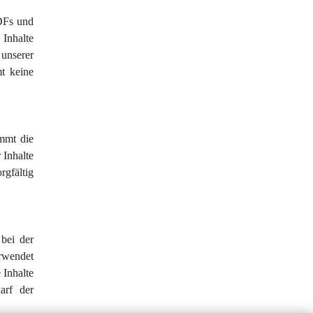
DFs und 
Inhalte 
unserer 
t keine 
mmt die 
 Inhalte 
rgfältig 
bei der 
rwendet 
 Inhalte 
arf der 