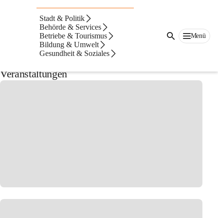
Auf dieser Seite
Stadt & Politik
Neuigkeiten aus der
Behörde & Services
Betriebe & Tourismus
Menü
Bildung & Umwelt
Stadtgemeinde
Gesundheit & Soziales
Veranstaltungen