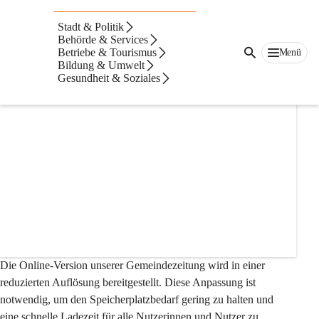
Auf dieser Seite
Stadt & Politik
Gemeindezeitungen
Behörde & Services
Betriebe & Tourismus
Menü
Bildung & Umwelt
Übersicht aktueller Titelseiten
Gesundheit & Soziales
+2
Die Online-Version unserer Gemeindezeitung wird in einer 
reduzierten Auflösung bereitgestellt. Diese Anpassung ist 
notwendig, um den Speicherplatzbedarf gering zu halten und 
eine schnelle Ladezeit für alle Nutzerinnen und Nutzer zu 