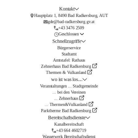
Kontakt
Hauptplatz 1, 8490 Bad Radkersburg, AUT
gde@bad-radkersburg.gv.at
+43 3476 2509
Geschlossen
Schnellzugriffe
Bürgerservice
Stadtamt
Amtstafel: Rathaus
Zehnerhaus Bad Radkersburg
Thermen & Vulkanland
wo ist was los....
Veranstaltungen ... Stadtgemeinde
... bei den Vereinen
... Zehnerhaus
... Thermen&Vulkanland
Parktherme Bad Radkersburg
Bereitschaftsdienste
Kanalbereitschaft
+43 664 4602719
Wasserwerk Bereitschaftsdienst