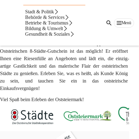
8-Städte-Kooperation
Stadt & Politik
Behörde & Services
Wir sind 8 ost­steirische Städte, die zusammen­arbeiten, um Ihnen 
Betriebe & Tourismus
Menü
mit dem Ost­steirischen 8-Städte-Gutschein ein groß­artiges 
Bildung & Umwelt
Einkaufs­erlebnis zu bieten.
Gesundheit & Soziales
Nach Lust und Laune in der Ost­steiermark shoppen? Mit dem 
Ost­steirischen 8-Städte-Gut­schein ist das möglich! Er eröffnet 
Ihnen eine Riesen­fülle an Ange­boten und lädt ein, die einzig­
artige Gast­lichkeit und das male­rische Flair der ost­steirischen 
Städte zu genießen. Erleben Sie, was es heißt, als Kunde König 
zu sein, und tauchen Sie ein in das oststeirische 
Einkaufsvergnügen!
Viel Spaß beim Erleben der Oststeiermark!