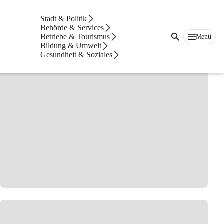
Betriebe Bad
Stadt & Politik
Radkersburg
Behörde & Services
Betriebe & Tourismus
Menü
Bildung & Umwelt
Gewerbebetriebe bei CITIES
Gesundheit & Soziales