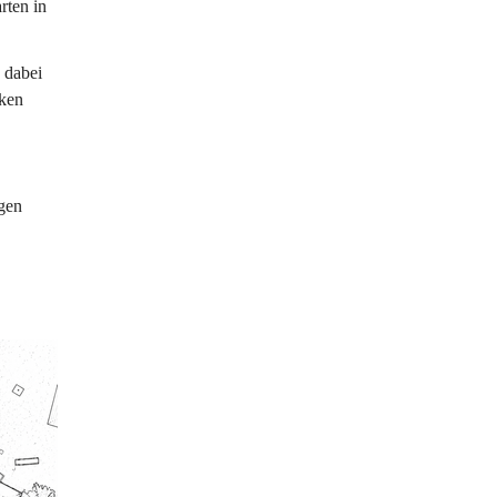
rten in 
 dabei 
ken 
gen 