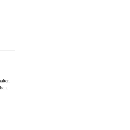
alten 
chen.
 