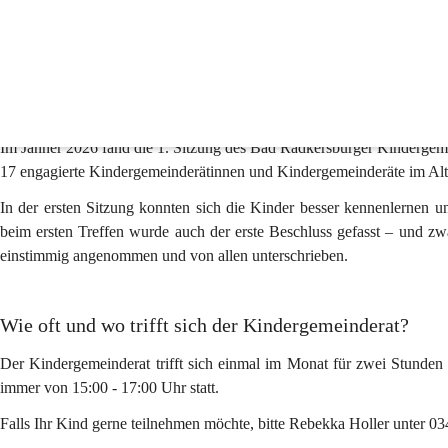
Kindergemeinderat
Herzlich Willkommen beim Kindergemeinderat!
Im Jänner 2026 fand die 1. Sitzung des Bad Radkersburger Kindergemei
17 engagierte Kindergemeinderätinnen und Kindergemeinderäte im Alte
In der ersten Sitzung konnten sich die Kinder besser kennenlernen 
beim ersten Treffen wurde auch der erste Beschluss gefasst – und z
einstimmig angenommen und von allen unterschrieben.
Wie oft und wo trifft sich der Kindergemeinderat?
Der Kindergemeinderat trifft sich einmal im Monat für zwei Stunden
immer von 15:00 - 17:00 Uhr statt.
Falls Ihr Kind gerne teilnehmen möchte, bitte Rebekka Holler unter 0