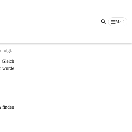
Auf dieser Seite
Menü
efolgt.
 Gleich 
r wurde 
 finden 