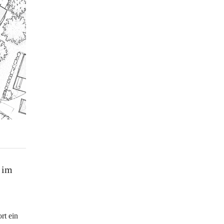
 im 
rt ein 