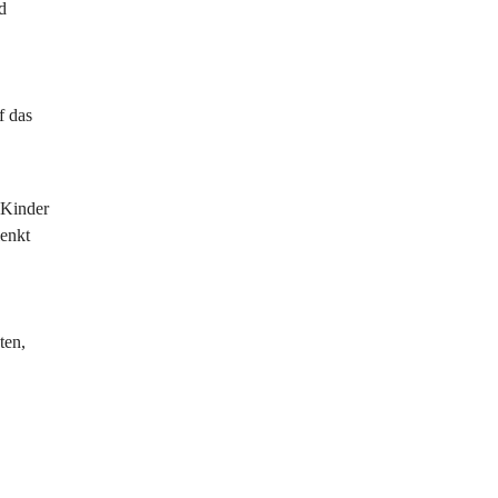
d 
f das 
 Kinder 
enkt 
ten, 