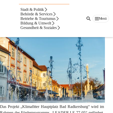
Projekt „Klimafitter
Stadt & Politik
Hauptplatz Bad
Behörde & Services
Betriebe & Tourismus
Menü
Bildung & Umwelt
Radkersburg"
Gesundheit & Soziales
Das Projekt „Klimafitter Hauptplatz Bad Radkersburg“ wird im 
Rahmen des Förderprogramms „LEADER LE-77-05“ gefördert. 